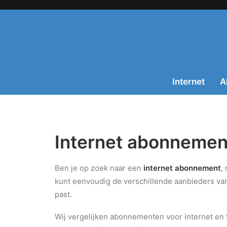
Internet
Al
Internet abonnement
Ben je op zoek naar een
internet abonnement
,
kunt eenvoudig de verschillende aanbieders v
past.
Wij vergelijken abonnementen voor internet en te