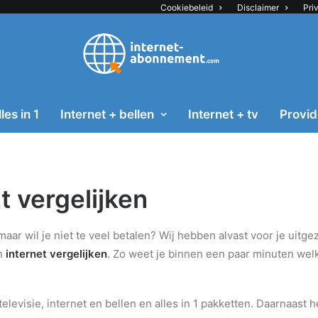
Cookiebeleid
Disclaimer
Pri
les in 1
Internet + bellen
Internet + tv
Provid
 vergelijken
 maar wil je niet te veel betalen? Wij hebben alvast voor je uitg
an
internet vergelijken
. Zo weet je binnen een paar minuten welk
levisie, internet en bellen en alles in 1 pakketten. Daarnaast 