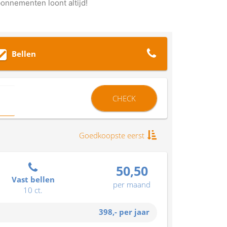
bonnementen loont altijd!
Bellen
CHECK
Goedkoopste eerst
50,50
Vast bellen
per maand
10 ct.
398,-
per jaar