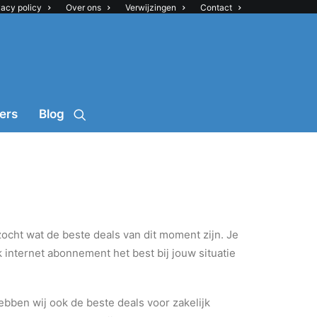
vacy policy
Over ons
Verwijzingen
Contact
ers
Blog
ezocht wat de beste deals van dit moment zijn. Je
 internet abonnement het best bij jouw situatie
hebben wij ook de beste deals voor zakelijk