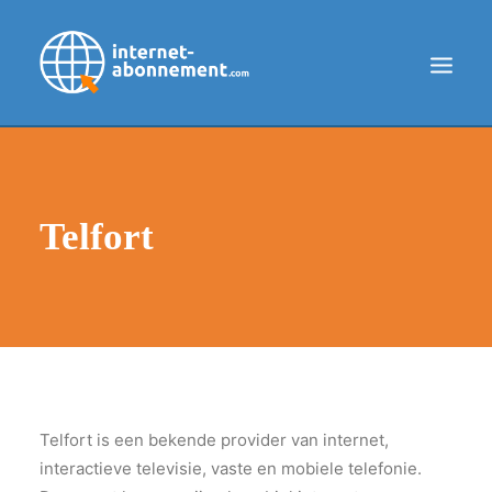
INTERNET
ALLES IN 1
Telfort
INTERNET + BELLEN
INTERNET + TV
PROVIDERS
BLOG
SEARCH
COOKIEBELEID
Telfort is een bekende provider van internet,
DISCLAIMER
interactieve televisie, vaste en mobiele telefonie.