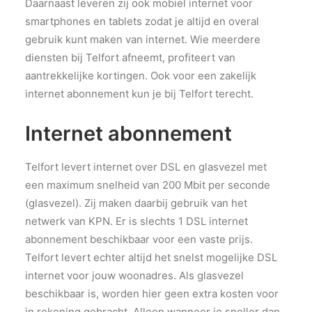
Daarnaast leveren zij ook mobiel internet voor
PRIVACY POLICY
smartphones en tablets zodat je altijd en overal
OVER ONS
gebruik kunt maken van internet. Wie meerdere
VERWIJZINGEN
diensten bij Telfort afneemt, profiteert van
CONTACT
aantrekkelijke kortingen. Ook voor een zakelijk
internet abonnement kun je bij Telfort terecht.
Internet abonnement
Telfort levert internet over DSL en glasvezel met
een maximum snelheid van 200 Mbit per seconde
(glasvezel). Zij maken daarbij gebruik van het
netwerk van KPN. Er is slechts 1 DSL internet
abonnement beschikbaar voor een vaste prijs.
Telfort levert echter altijd het snelst mogelijke DSL
internet voor jouw woonadres. Als glasvezel
beschikbaar is, worden hier geen extra kosten voor
in rekening gebracht. Alleen wanneer je sneller dan