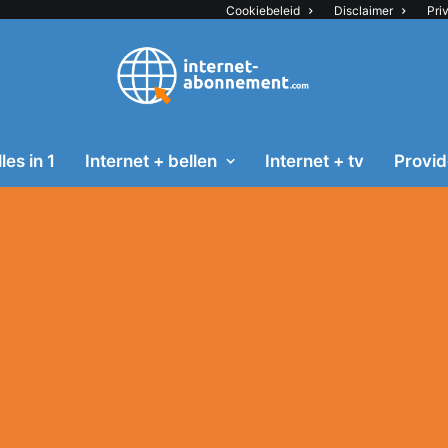
Cookiebeleid
Disclaimer
Pri
les in 1
Internet + bellen
Internet + tv
Provid